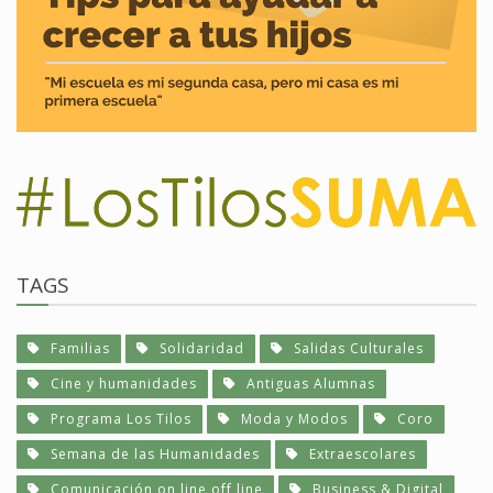
TAGS
Familias
Solidaridad
Salidas Culturales
Cine y humanidades
Antiguas Alumnas
Programa Los Tilos
Moda y Modos
Coro
Semana de las Humanidades
Extraescolares
Comunicación on line off line
Business & Digital