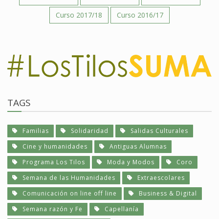
Curso 2017/18
Curso 2016/17
TAGS
Familias
Solidaridad
Salidas Culturales
Cine y humanidades
Antiguas Alumnas
Programa Los Tilos
Moda y Modos
Coro
Semana de las Humanidades
Extraescolares
Comunicación on line off line
Business & Digital
Semana razón y Fe
Capellanía