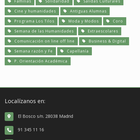
Familias
Solidaridad
Salidas Culturales
Cine y humanidades
Antiguas Alumnas
Programa Los Tilos
Moda y Modos
Coro
Semana de las Humanidades
Extraescolares
Comunicación on line off line
Business & Digital
Semana razón y Fe
Capellanía
P. Orientación Académica
Localízanos en:
El Bosco s/n. 28038 Madrid
91 345 11 16