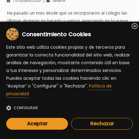
|
13.Octubre.2020
General
Ha pasado un mes desde que se incorporaron al colegio las
últimas alumnas en hacerlo y vamos avanzando en la nueva
normalidad, aprendiendo a convivir con esta situación tan
Consentimiento Cookies
atípica.
Este sitio web utiliza cookies propias y de terceros para
garantizar la correcta funcionalidad del sitio web, realizar
análisis de navegación, mostrarte contenido útil en base
a tus intereses y personalizar determinados servicios.
Puedes aceptar todas las cookies haciendo clic en
“Aceptar” o "Configurar" o "Rechazar".
Política de
privacidad
CONFIGURAR
ADMISIONES 2026/27
Aceptar
Rechazar