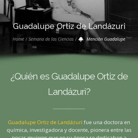
Guadalupe Ortiz de Landázuri
Home
Semana de las Ciencias
Mención Guadalupe
¿Quién es Guadalupe Ortiz de
Landázuri?
Guadalupe Ortiz de Landázuri
fue una doctora en
química, investigadora y docente, pionera entre las
pocas mujeres que en su época se dedicaban a