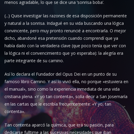
menos agradable, lo que se dice una ‘sonrisa boba’.
(...) Quise investigar las razones de esa disposición permanente
y natural a la sonrisa. Indagué en su vida buscando una lógica
convincente, pero muy pronto renuncié a encontrarla. O mejor
dicho, abandoné esa pretensión cuando comprendí que ya
había dado con la verdadera clave (que poco tenía que ver con
la lógica ni el convencimiento que yo esperaba): la alegría era
parte integrante de su camino.
Así lo declara el Fundador del Opus Dei en un punto de su
famoso libro Camino. Y así lo vivió ella, no porque «estuviera en
el manual», sino como la experiencia inmediata de una vida
cristiana plena. «Y yo tan contenta», solía decir a San Josemaría
en las cartas que le escribía frecuentemente: «Y yo, tan
contenta».
Tan contenta aparcó la química, que era su pasión, para
dedicarse fulltime a las sucesivas necesidades que iban