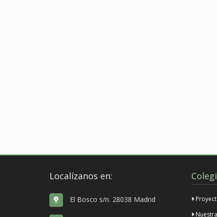
Localízanos en:
Coleg
El Bosco s/n. 28038 Madrid
Proyect
Nuestra 