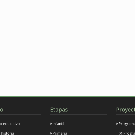
io
Etapas
Proyec
o educativo
Infantil
Programa 
historia
Primaria
Progra