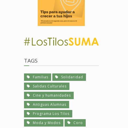
TAGS
Familias
Solidaridad
Salidas Culturales
Cine y humanidades
Antiguas Alumnas
Programa Los Tilos
Moda y Modos
Coro