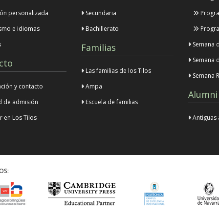
ón personalizada
Secundaria
Progra
ismo e idiomas
Bachillerato
Progra
s
Semana de
Familias
Semana d
cto
Las familias de los Tilos
Semana R
ción y contacto
Ampa
Alumni
ud de admisión
Escuela de familias
 en Los Tilos
Antiguas
OS: