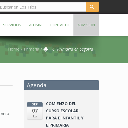
SERVICIOS
ALUMNI
CONTACTO
ADMISIÓN
Home
Primaria
6º Primaria en Segovia
Agenda
COMIENZO DEL
SEP
07
CURSO ESCOLAR
rimera
Lu
PARA E.INFANTIL Y
E.PRIMARIA