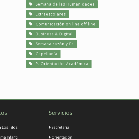
Semana de las Humanidades
Extraescolares
Comunicación on line off line
Business & Digital
Semana razón y Fe
Capellanía
P. Orientación Académica
tos
Servicios
Los Tilos
Secretaría
ma Infantil
Orientación