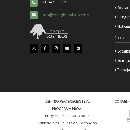
91 345 11 16
Educaci
info@colegiolostilos.com
Bilingü
Noticia
Conta
Localiza
Solicit
Trabajar
CENTRO PERTENECIENTE AL
CONVENI
PROGRAMA PROA+
Programa financiado por el
Ministerio de Educación, Formación