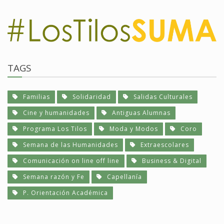
TAGS
Familias
Solidaridad
Salidas Culturales
Cine y humanidades
Antiguas Alumnas
Programa Los Tilos
Moda y Modos
Coro
Semana de las Humanidades
Extraescolares
Comunicación on line off line
Business & Digital
Semana razón y Fe
Capellanía
P. Orientación Académica