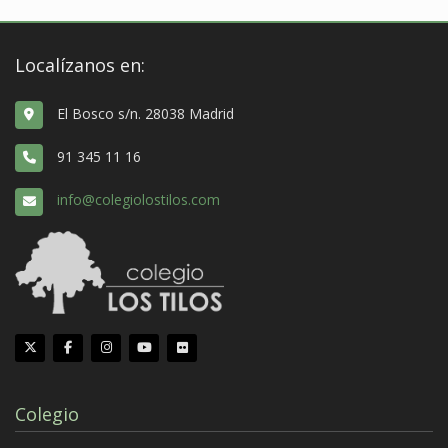
Localízanos en:
El Bosco s/n. 28038 Madrid
91 345 11 16
info@colegiolostilos.com
Colegio