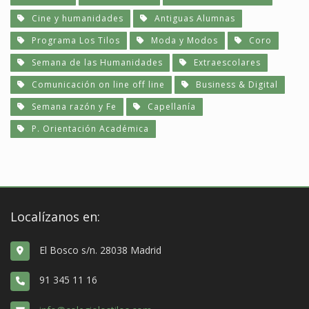
Cine y humanidades
Antiguas Alumnas
Programa Los Tilos
Moda y Modos
Coro
Semana de las Humanidades
Extraescolares
Comunicación on line off line
Business & Digital
Semana razón y Fe
Capellanía
P. Orientación Académica
Localízanos en:
El Bosco s/n. 28038 Madrid
91 345 11 16