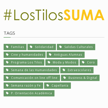
TAGS
Familias
Solidaridad
Salidas Culturales
Cine y humanidades
Antiguas Alumnas
Programa Los Tilos
Moda y Modos
Coro
Semana de las Humanidades
Extraescolares
Comunicación on line off line
Business & Digital
Semana razón y Fe
Capellanía
P. Orientación Académica