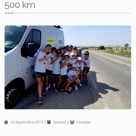
500 km
26.Septiembre.2019
|
General
|
Familias